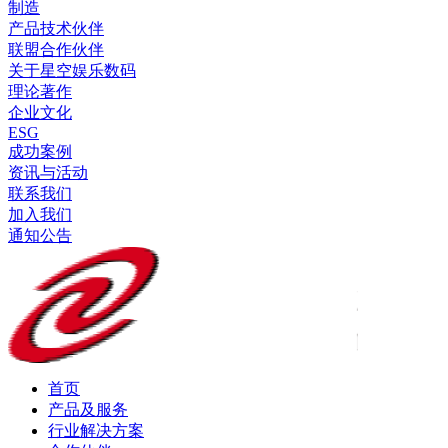
制造
产品技术伙伴
联盟合作伙伴
关于星空娱乐数码
理论著作
企业文化
ESG
成功案例
资讯与活动
联系我们
加入我们
通知公告
首页
产品及服务
行业解决方案