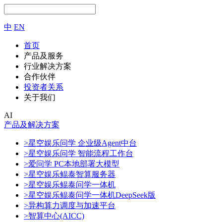
中
EN
首页
产品及服务
行业解决方案
合作伙伴
投资者关系
关于我们
AI
产品及解决方案
>星空娱乐问学 企业级Agent中台
>星空娱乐问学 智能流程工作台
>爱问学 PC本地部署大模型
>星空娱乐鲲泰智算服务器
>星空娱乐鲲泰问学一体机
>星空娱乐鲲泰问学一体机DeepSeek版
>异构算力调度与加速平台
>智算中心(AICC)