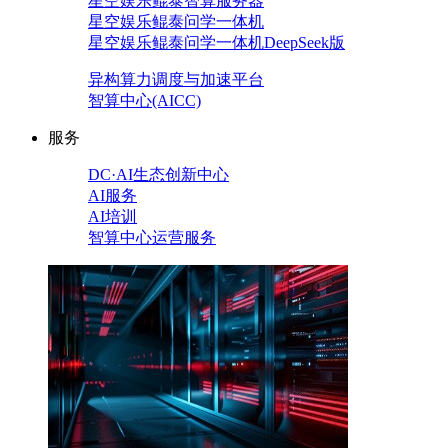
星空娱乐鲲泰智算服务器
星空娱乐鲲泰问学一体机
星空娱乐鲲泰问学一体机DeepSeek版
异构算力调度与加速平台
智算中心(AICC)
服务
DC·AI生态创新中心
AI服务
AI培训
智算中心运营服务