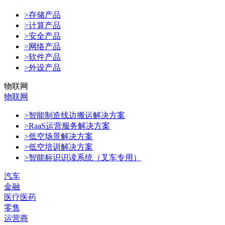
>存储产品
>计算产品
>安全产品
>网络产品
>软件产品
>外设产品
物联网
物联网
>智能制造线边搬运解决方案
>RaaS运营服务解决方案
>低空场景解决方案
>低空培训解决方案
>智能标识识读系统（叉车专用）
汽车
金融
医疗医药
零售
运营商